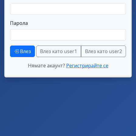
Парола
Влез
Влез като user1
Влез като user2
Нямате акаунт?
Регистрирайте се